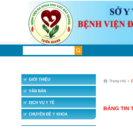
TRANG CHỦ
TIN TỨC
CHUYÊN KHOA
CHUYÊ
GIỚI THIỆU
Trang chủ
D
VĂN BẢN
DỊCH VỤ Y TẾ
BẢNG TIN 
CHUYÊN ĐỀ Y KHOA