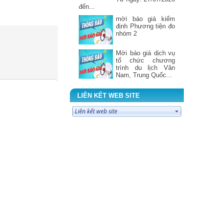
đến...
mời báo giá kiểm
định Phương tiện đo
nhóm 2
Mời báo giá dịch vụ
tổ chức chương
trình du lịch Vân
Nam, Trung Quốc...
Mời báo giá sửa
chữa Máy giặt công
LIÊN KẾT WEB SITE
nghiệp tháng 7 năm
2026
ĐIỂM TIN CẢNH
GIÁC DƯỢC Tuần 3
tháng 7 năm 2026
BẢNG PHÂN TRỰC
TUẦN BỆNH VIỆN
ĐKKV BẮC QUANG
Từ ngày: 20/07/2026
đến...
BẢNG TIN THÔNG
TIN THUỐC SỐ 7
NĂM 2026