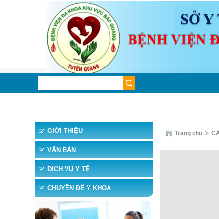
TRANG CHỦ
TIN TỨC
CHUYÊN KHOA
CHUYÊ
GIỚI THIỆU
Trang chủ
CÁ
VĂN BẢN
DỊCH VỤ Y TẾ
CHUYÊN ĐỀ Y KHOA