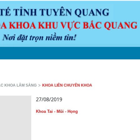
N ĐỀ Y KHOA
LỊCH TRỰC
VĂN BẢN
DƯỢC
CHUYÊN M
C KHOA LÂM SÀNG
KHOA LIÊN CHUYÊN KHOA
27/08/2019
Khoa Tai - Mũi - Họng