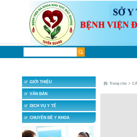
TRANG CHỦ
TIN TỨC
CHUYÊN KHOA
CHUYÊ
GIỚI THIỆU
Trang chủ
CÁ
VĂN BẢN
DỊCH VỤ Y TẾ
CHUYÊN ĐỀ Y KHOA