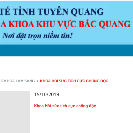
N ĐỀ Y KHOA
LỊCH TRỰC
VĂN BẢN
DƯỢC
CHUYÊN M
C KHOA LÂM SÀNG
KHOA HỒI SỨC TÍCH CỰC CHỐNG ĐỘC
15/10/2019
Khoa Hồi sức tích cực chống độc