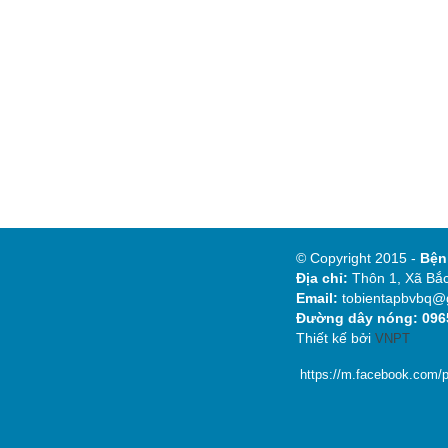
© Copyright 2015 -
Bệ
Địa chỉ:
Thôn 1, Xã Bắc
Email:
tobientapbvbq@
Đường dây nóng: 0965
Thiết kế bởi
VNPT
https://m.facebook.com/p