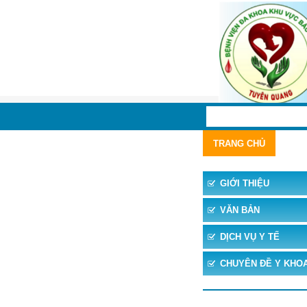
TRANG CHỦ
TIN 
GIỚI THIỆU
VĂN BẢN
DỊCH VỤ Y TẾ
CHUYÊN ĐỀ Y KHO