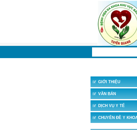
TRANG CHỦ
TIN 
GIỚI THIỆU
VĂN BẢN
DỊCH VỤ Y TẾ
CHUYÊN ĐỀ Y KHO