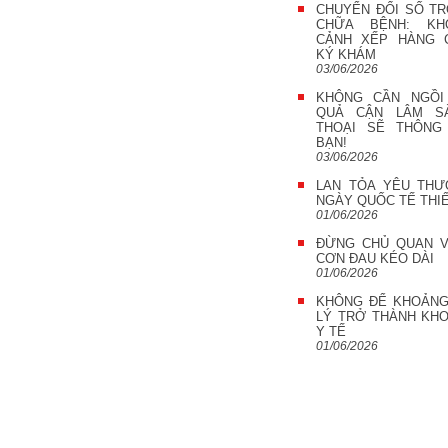
CHUYỂN ĐỔI SỐ T
CHỮA BỆNH: KH
CẢNH XẾP HÀNG 
KÝ KHÁM
03/06/2026
KHÔNG CẦN NGỒI
QUẢ CẬN LÂM SÀ
THOẠI SẼ THÔNG
BẠN!
03/06/2026
LAN TỎA YÊU TH
NGÀY QUỐC TẾ THIẾ
01/06/2026
ĐỪNG CHỦ QUAN 
CƠN ĐAU KÉO DÀI
01/06/2026
KHÔNG ĐỂ KHOẢNG
LÝ TRỞ THÀNH KH
Y TẾ
01/06/2026