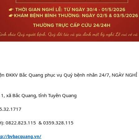
iện ĐKKV Bắc Quang phục vụ Quý bệnh nhân 24/7, NGÀY NGH
n 1, xã Bắc Quang, tỉnh Tuyên Quang
65.32.1717
H): 0822.823.115  & 0359.328.115
tp://bvbacquang.vn/