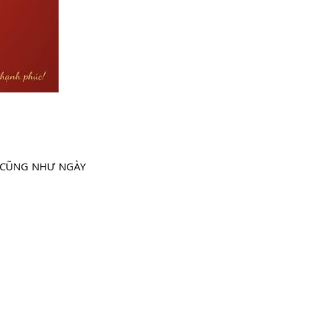
trong...
BẢNG PHÂN
TRỰC TUẦN
BỆNH VIỆN ĐKKV
BẮC QUANG Từ
ngày: 06/07/2026 đến...
Đăng ký danh sách
người thực hành
khám bệnh, chữa
bệnh tại Bệnh
viện...
Mời báo giá sửa
chữa trang thiết bị
y tế (Máy tán sỏi
Ỉ CŨNG NHƯ NGÀY 
laze, máy điện...
BẢNG PHÂN
TRỰC TUẦN
BỆNH VIỆN ĐKKV
BẮC QUANG Từ
ngày: 29/06/2026 đến...
Mời báo giá vật tư
thay thế của máy
thận nhân tạo hãng
B.Braun/Đức và...
Mời báo giá sửa
chữa thiết bị y tế