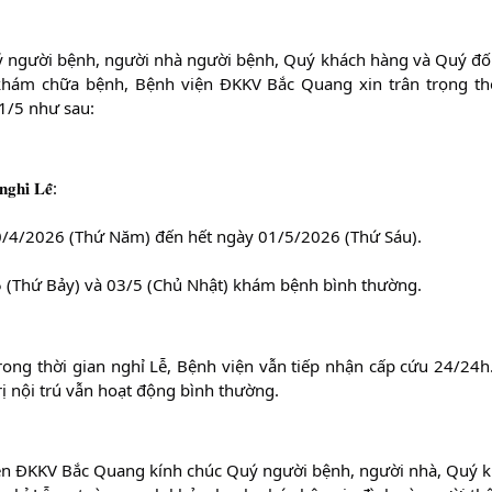
người bệnh, người nhà người bệnh, Quý khách hàng và Quý đối 
khám chữa bệnh, Bệnh viện ĐKKV Bắc Quang xin trân trọng thô
 1/5 như sau:
𝐧𝐠𝐡𝐢̉ 𝐋𝐞̂̃:
/4/2026 (Thứ Năm) đến hết ngày 01/5/2026 (Thứ Sáu). 
 (Thứ Bảy) và 03/5 (Chủ Nhật) khám bệnh bình thường. 
𝐲́: Trong thời gian nghỉ Lễ, Bệnh viện vẫn tiếp nhận cấp cứu 24/24
rị nội trú vẫn hoạt động bình thường.  
ện ĐKKV Bắc Quang kính chúc Quý người bệnh, người nhà, Quý k