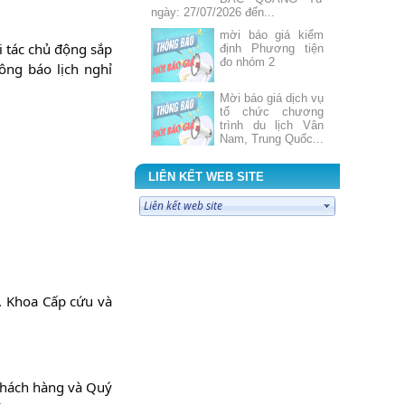
ngày: 27/07/2026 đến...
mời báo giá kiểm
tác chủ động sắp 
định Phương tiện
đo nhóm 2
ng báo lịch nghỉ 
Mời báo giá dịch vụ
tổ chức chương
trình du lịch Vân
Nam, Trung Quốc...
Mời báo giá sửa
chữa Máy giặt
LIÊN KẾT WEB SITE
công nghiệp tháng
7 năm 2026
ĐIỂM TIN CẢNH
GIÁC DƯỢC Tuần
3 tháng 7 năm 2026
BẢNG PHÂN
h. Khoa Cấp cứu và 
TRỰC TUẦN
BỆNH VIỆN ĐKKV
BẮC QUANG Từ
ngày: 20/07/2026 đến...
BẢNG TIN THÔNG
TIN THUỐC SỐ 7
hách hàng và Quý 
NĂM 2026