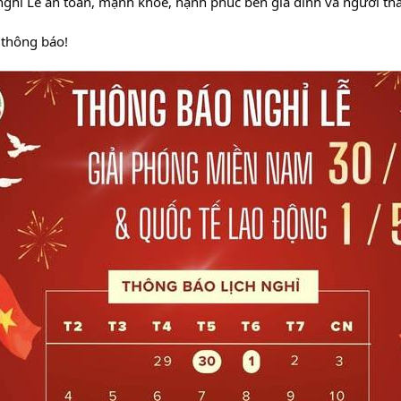
nghỉ Lễ an toàn, mạnh khỏe, hạnh phúc bên gia đình và người th
rọng thông báo!