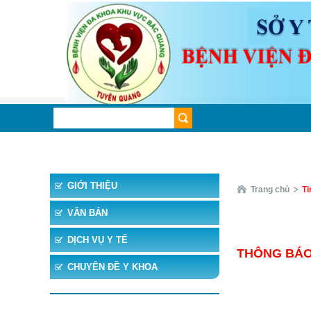
TRANG CHỦ
TIN TỨC
CHUYÊN KHOA
CHUYÊ
GIỚI THIỆU
Trang chủ
Ti
VĂN BẢN
DỊCH VỤ Y TẾ
THÔNG BÁO 
CHUYÊN ĐỀ Y KHOA