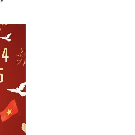
ân.
ĐIỂM TIN CẢNH
GIÁC DƯỢC Tuần
2 tháng 7 năm 2026
BẢNG PHÂN
TRỰC TUẦN
BỆNH VIỆN ĐKKV
BẮC QUANG Từ
ngày: 13/07/2026 đến...
Mời báo giá cung
cấp dịch vụ tư vấn
lập hồ đề nghị cấp
giấy phép môi...
Mời báo giá sửa
chữa trang thiết bị
y tế (Máy tán siêu
âm Chison Cbit...
ĐIỂM TIN CẢNH
GIÁC DƯỢC Tuần
1 tháng 7 năm 2026
Mời báo giá Bảo
trì, bảo dưỡng hệ
thống máy lọc
nước RO dùng