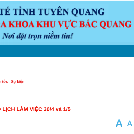
N ĐỀ Y KHOA
LỊCH TRỰC
VĂN BẢN
DƯỢC
CHUYÊN M
n tức - Sự kiện
LỊCH LÀM VIỆC 30/4 và 1/5