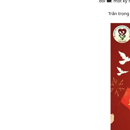
đối tác một kỳ 
        Trân t