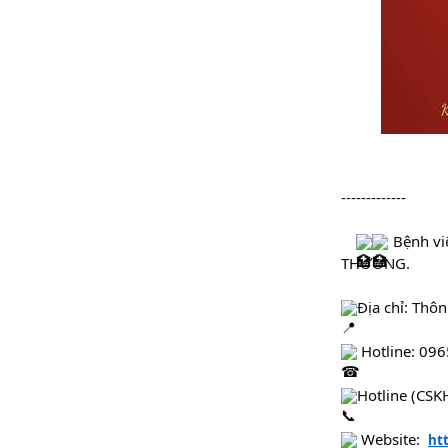
-------------
 Bệnh v
THƯỜNG.
Địa chỉ: Thô
 Hotline: 09
Hotline (CSK
 Website:  
ht