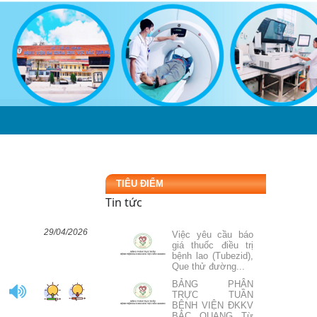
BẢNG PHÂN
TRỰC TUẦN
BỆNH VIỆN ĐKKV
BẮC QUANG Từ
ngày: 03/08/2026 đến...
Mời báo giá thuê tổ
thợ thi công cơ
khí, tổ thợ xây sửa
chữa tại bệnh...
Đăng ký danh sách
người thực hành
khám bệnh, chữa
ÔN
LIÊN HỆ
bệnh tại Bệnh
viện...
TIÊU ĐIỂM
ĐIỂM TIN CẢNH
GIÁC DƯỢC Tuần
Tin tức
4 tháng 7 năm 2026
29/04/2026
Việc yêu cầu báo
giá thuốc điều trị
bệnh lao (Tubezid),
Que thử đường...
BẢNG PHÂN
TRỰC TUẦN
BỆNH VIỆN ĐKKV
BẮC QUANG Từ