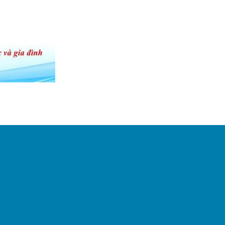
QUANG Từ ngày: 20/07/2026
đến...
BẢNG TIN
THÔNG TIN
THUỐC SỐ 7
NĂM 2026
ĐIỂM TIN CẢNH
GIÁC DƯỢC
Tuần 2 tháng 7
năm 2026
BẢNG PHÂN
TRỰC TUẦN
BỆNH VIỆN
ĐKKV BẮC
QUANG Từ ngày: 13/07/2026
đến...
Mời báo giá cung
cấp dịch vụ tư
vấn lập hồ đề
nghị cấp giấy
phép môi...
Mời báo giá sửa
chữa trang thiết
bị y tế (Máy tán
siêu âm Chison
Cbit...