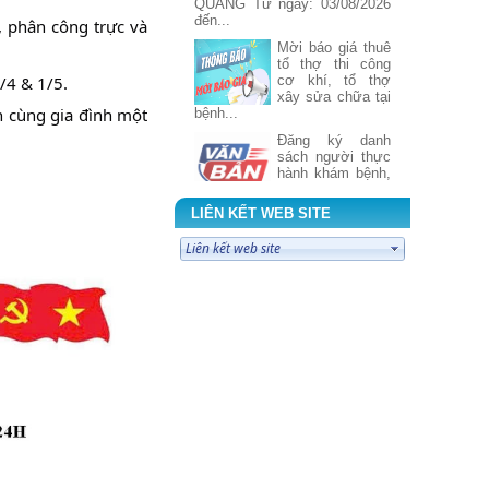
TRỰC TUẦN
 phân công trực và
BỆNH VIỆN
ĐKKV BẮC
QUANG Từ ngày: 27/07/2026
đến...
/4 & 1/5.
mời báo giá kiểm
n cùng gia đình một
định Phương tiện
đo nhóm 2
Mời báo giá dịch
vụ tổ chức
LIÊN KẾT WEB SITE
chương trình du
lịch Vân Nam,
Trung Quốc...
Mời báo giá sửa
chữa Máy giặt
công nghiệp
tháng 7 năm 2026
ĐIỂM TIN CẢNH
GIÁC DƯỢC
Tuần 3 tháng 7
năm 2026
BẢNG PHÂN
TRỰC TUẦN
BỆNH VIỆN
ĐKKV BẮC