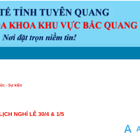
N ĐỀ Y KHOA
LỊCH TRỰC
VĂN BẢN
DƯỢC
CHUYÊN M
tức - Sự kiện
CH NGHỈ LỄ 30/4 & 1/5