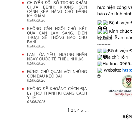
CHUYỂN ĐỔI SỐ TRONG KHÁM
hực hiện công v
CHỮA BỆNH: KHÔNG CÒN
CẢNH XẾP HÀNG CHỜ ĐĂNG
báo cáo tình hìn
KÝ KHÁM
03/06/2026
Bệnh viện Đ
KHÔNG CẦN NGỒI CHỜ KẾT
Kính chúc t
QUẢ CẬN LÂM SÀNG, ĐIỆN
kỳ nghỉ lễ an toà
THOẠI SẼ THÔNG BÁO CHO
BẠN!
---------
03/06/2026
Bệnh viện 
LAN TỎA YÊU THƯƠNG NHÂN
Địa chỉ: Tổ 1,
NGÀY QUỐC TẾ THIẾU NHI 1/6
Hotline: 0965
01/06/2026
Website:
http
ĐỪNG CHỦ QUAN VỚI NHỮNG
CƠN ĐAU KÉO DÀI
01/06/2026
KHÔNG ĐỂ KHOẢNG CÁCH ĐỊA
LÝ TRỞ THÀNH KHOẢNG CÁCH
Y TẾ
01/06/2026
1
2
3
4
5
...