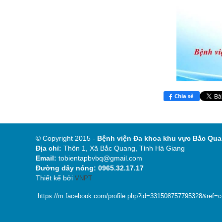
Chia sẻ
© Copyright 2015 -
Bệnh viện Đa khoa khu
Địa chỉ:
Thôn 1, Xã Bắc Quang, Tỉnh Hà Giang
Email:
tobientapbvbq@gmail.com
Đường dây nóng: 0965.32.17.17
Thiết kế bởi
VNPT
https://m.facebook.com/profile.php?id=331508757795328&ref=con