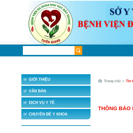
TRANG CHỦ
TIN TỨC
CHUYÊN KHOA
CHUYÊ
GIỚI THIỆU
Trang chủ
Tin 
VĂN BẢN
DỊCH VỤ Y TẾ
THÔNG BÁO LỊ
CHUYÊN ĐỀ Y KHOA