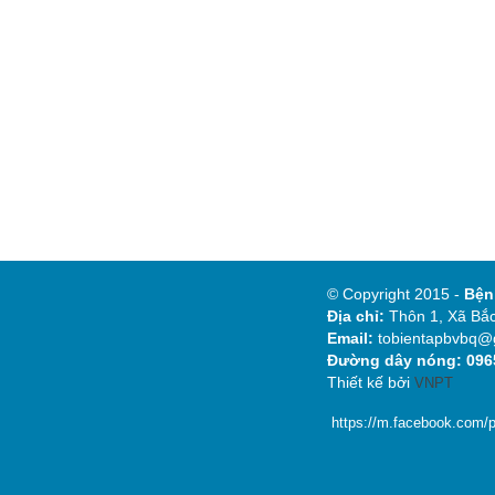
© Copyright 2015 -
Bệ
Địa chỉ:
Thôn 1, Xã Bắc
Email:
tobientapbvbq@
Đường dây nóng: 0965
Thiết kế bởi
VNPT
https://m.facebook.com/p