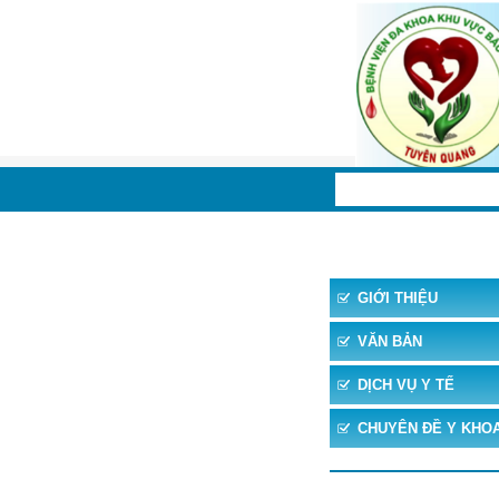
TRANG CHỦ
TIN 
GIỚI THIỆU
VĂN BẢN
DỊCH VỤ Y TẾ
CHUYÊN ĐỀ Y KHO