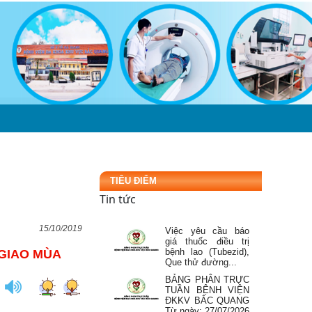
BẢNG PHÂN TRỰC
TUẦN BỆNH VIỆN
ĐKKV BẮC QUANG
Từ ngày: 03/08/2026
đến...
Mời báo giá thuê tổ
thợ thi công cơ khí,
tổ thợ xây sửa chữa
tại bệnh...
Đăng ký danh sách
người thực hành
ÔN
LIÊN HỆ
khám bệnh, chữa
bệnh tại Bệnh viện...
TIÊU ĐIỂM
ĐIỂM TIN CẢNH
GIÁC DƯỢC Tuần 4
Tin tức
tháng 7 năm 2026
15/10/2019
Việc yêu cầu báo
giá thuốc điều trị
bệnh lao (Tubezid),
 GIAO MÙA
Que thử đường...
BẢNG PHÂN TRỰC
TUẦN BỆNH VIỆN
ĐKKV BẮC QUANG
Từ ngày: 27/07/2026