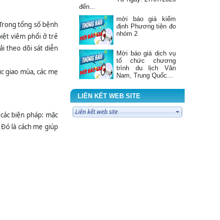
đến...
mời báo giá kiểm
. Trong tổng số bệnh
định Phương tiện đo
nhóm 2
ệt viêm phổi ở trẻ
i theo dõi sát diễn
Mời báo giá dịch vụ
tổ chức chương
trình du lịch Vân
úc giao mùa, các mẹ
Nam, Trung Quốc...
Mời báo giá sửa
chữa Máy giặt công
LIÊN KẾT WEB SITE
nghiệp tháng 7 năm
2026
các biện pháp: mặc
ĐIỂM TIN CẢNH
 Đó là cách mẹ giúp
GIÁC DƯỢC Tuần 3
tháng 7 năm 2026
BẢNG PHÂN TRỰC
TUẦN BỆNH VIỆN
ĐKKV BẮC QUANG
Từ ngày: 20/07/2026
đến...
BẢNG TIN THÔNG
TIN THUỐC SỐ 7
NĂM 2026