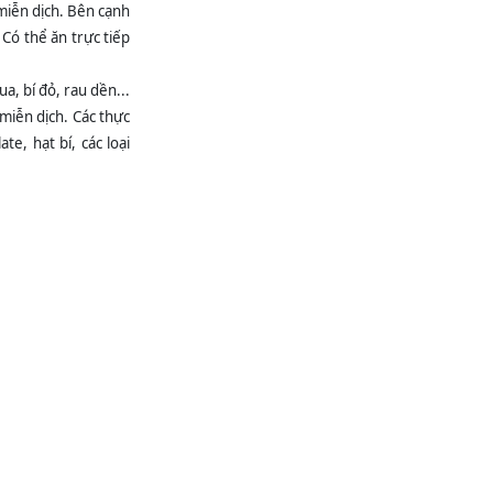
miễn dịch. Bên cạnh
BẢNG PHÂN TRỰC
TUẦN BỆNH VIỆN
 Có thể ăn trực tiếp
ĐKKV BẮC QUANG
Từ ngày: 22/06/2026
đến...
ua, bí đỏ, rau dền...
ĐIỂM TIN CẢNH
 miễn dịch. Các thực
GIÁC DƯỢC Tuần 4
te, hạt bí, các loại
tháng 6 năm 2026
Mời báo giá sửa
chữa máy sấy công
nghiệp tháng 6 năm
2026
ĐIỂM TIN CẢNH
GIÁC DƯỢC Tuần 3
tháng 6 năm 2026
BẢNG PHÂN TRỰC
TUẦN BỆNH VIỆN
ĐKKV BẮC QUANG
Từ ngày: 15/06/2026
đến...
Mua vật liệu sắt
hộp, tôn sửa chữa
các khoa, phòng
chức năng