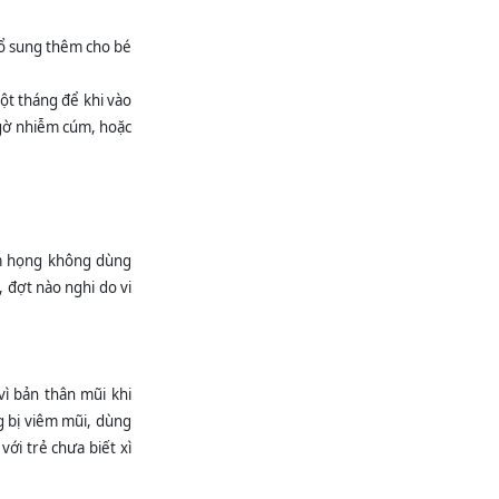
BẢNG TIN THÔNG
TIN THUỐC SỐ 6
bổ sung thêm cho bé
NĂM 2026
ĐIỂM TIN CẢNH
ột tháng để khi vào
GIÁC DƯỢC Tuần 2
ngờ nhiễm cúm, hoặc
tháng 6 năm 2026
BẢNG PHÂN TRỰC
TUẦN BỆNH VIỆN
ĐKKV BẮC QUANG
Từ ngày: 08/06/2026
đến...
êm họng không dùng
Mời báo giá mua vật
, đợt nào nghi do vi
liệu xây dựng
CHUYỂN ĐỔI SỐ
TRONG KHÁM
CHỮA BỆNH:
vì bản thân mũi khi
KHÔNG CÒN CẢNH
XẾP HÀNG CHỜ ĐĂNG...
g bị viêm mũi, dùng
KHÔNG CẦN NGỒI
ới trẻ chưa biết xì
CHỜ KẾT QUẢ
CẬN LÂM SÀNG,
ĐIỆN THOẠI SẼ