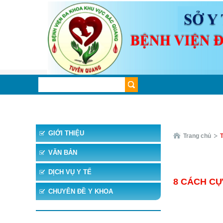
TRANG CHỦ
TIN TỨC
CHUYÊN KHOA
CHUYÊ
GIỚI THIỆU
Trang chủ
T
VĂN BẢN
DỊCH VỤ Y TẾ
8 CÁCH CỰ
CHUYÊN ĐỀ Y KHOA