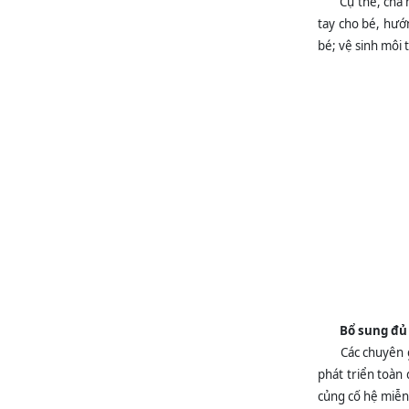
Cụ thể, cha 
tay cho bé, hướ
bé; vệ sinh môi
Bổ sung đủ
Các chuyên 
phát triển toàn
củng cố hệ miễn 