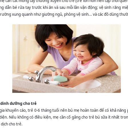
mẹ cần cắt móng tay thường xuyên cho trẻ (trẻ lớn hơn nên tập thói quen
ng dẫn bé rửa tay trước khi ăn và sau mỗi lần vận động; vệ sinh răng m
 trường xung quanh như giường ngủ, phòng vệ sinh... và các đồ dùng thư
 dinh dưỡng cho trẻ
gia khuyến cáo, trẻ 0-6 tháng tuổi nên bú mẹ hoàn toàn để có khả năn
 diện. Nếu không có điều kiện, mẹ cần cố gắng cho trẻ bú sữa ít nhất tro
dịch cho trẻ.