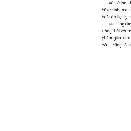
Với bé lớn, 
bữa chính, mẹ nê
hoặc ép lấy lấy 
Mẹ cũng cần 
Đồng thời kết hợ
phẩm giàu kẽm nh
đậu... cũng có l