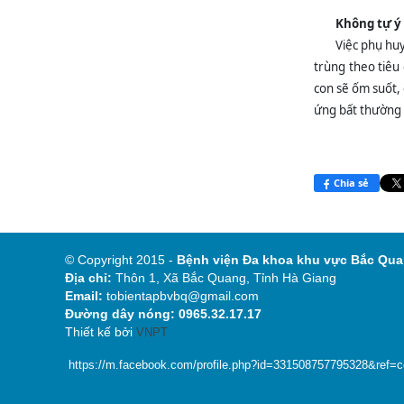
Không tự ý
Việc phụ huy
trùng theo tiêu 
con sẽ ốm suốt,
ứng bất thường 
Chia sẻ
© Copyright 2015 -
Bệnh viện Đa khoa khu
Địa chỉ:
Thôn 1, Xã Bắc Quang, Tỉnh Hà Giang
Email:
tobientapbvbq@gmail.com
Đường dây nóng: 0965.32.17.17
Thiết kế bởi
VNPT
https://m.facebook.com/profile.php?id=331508757795328&ref=con