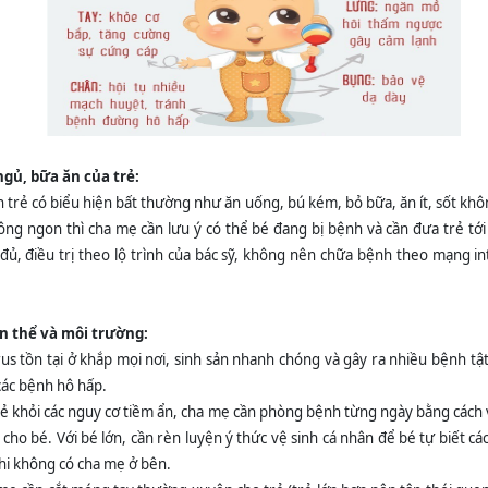
ngủ, bữa ăn của trẻ:
n trẻ có biểu hiện bất thường như ăn uống, bú kém, bỏ bữa, ăn ít, sốt kh
hông ngon thì cha mẹ cần lưu ý có thể bé đang bị bệnh và cần đưa trẻ tớ
ủ, điều trị theo lộ trình của bác sỹ, không nên chữa bệnh theo mạng in
n thể và môi trường:
rus tồn tại ở khắp mọi nơi, sinh sản nhanh chóng và gây ra nhiều bệnh tậ
 các bệnh hô hấp.
rẻ khỏi các nguy cơ tiềm ẩn, cha mẹ cần phòng bệnh từng ngày bằng cách 
 cho bé. Với bé lớn, cần rèn luyện ý thức vệ sinh cá nhân để bé tự biết c
khi không có cha mẹ ở bên.