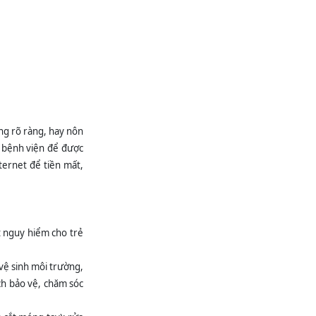
ĐIỂM TIN CẢNH
GIÁC DƯỢC Tuần 2
tháng 7 năm 2026
BẢNG PHÂN TRỰC
TUẦN BỆNH VIỆN
ĐKKV BẮC QUANG
Từ ngày: 13/07/2026
đến...
Mời báo giá cung
ông rõ ràng, hay nôn
cấp dịch vụ tư vấn
i bệnh viện để được
lập hồ đề nghị cấp
giấy phép môi...
ternet để tiền mất,
Mời báo giá sửa
chữa trang thiết bị y
tế (Máy tán siêu âm
Chison Cbit...
ĐIỂM TIN CẢNH
t nguy hiểm cho trẻ
GIÁC DƯỢC Tuần 1
tháng 7 năm 2026
vệ sinh môi trường,
Mời báo giá Bảo trì,
ách bảo vệ, chăm sóc
bảo dưỡng hệ thống
máy lọc nước RO
dùng trong...