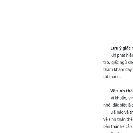
Lưu ý giấc 
Khi phát hiệ
trớ, giấc ngủ k
thăm khám đầy đ
tật mang.
Vệ sinh thâ
Vi khuẩn, vi
nhỏ, đặc biệt là
Để bảo vệ t
vệ sinh thân thể
bản thân kể cả 