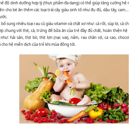
chế độ dinh dưỡng hợp lý (thực phẩm đa dạng) có thể giúp tăng cường hệ 
n cho bé ăn thêm các loại trái cây giàu sinh tố như đu đủ, dâu tây, cam...
nước.
bổ sung nhiều loại rau củ giàu vitamin và chất xơ như: cà rốt, súp lơ, cà ch
p chung với thịt, cá, trứng để bữa ăn của trẻ đầy đủ chất, hoàn thiện hệ
ư: hải sản, thịt bò, thịt lợn (nạc vai), nấm, rau chân vịt, ca cao, chocola
ợi cho hệ miễn dịch của trẻ khi mùa đông tới.