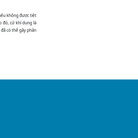
THÔNG BÁO CHO...
LAN TỎA YÊU
nếu không được tiệt
THƯƠNG NHÂN
NGÀY QUỐC TẾ
o đó, cứ khí dung là
THIẾU NHI 1/6
 đã có thể gây phản
ĐỪNG CHỦ QUAN
VỚI NHỮNG CƠN
ĐAU KÉO DÀI
KHÔNG ĐỂ
KHOẢNG CÁCH
ĐỊA LÝ TRỞ THÀNH
KHOẢNG CÁCH Y
TẾ
CẤP CỨU THẦN
TỐC GIÀNH LẠI SỰ
SỐNG CHO BỆNH
NHÂN TỤ MÁU
DƯỚI MÀNG...
ĐIỂM TIN CẢNH
GIÁC DƯỢC Tuần 1
tháng 6 năm 2026
BẢNG PHÂN TRỰC
TUẦN BỆNH VIỆN
ĐKKV BẮC QUANG