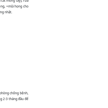
 cắt móng tay); rửa
BẢNG PHÂN TRỰC
iệng, =mũi họng cho
TUẦN BỆNH VIỆN
ĐKKV BẮC QUANG
ờng nhật.
Từ ngày: 06/07/2026
đến...
Đăng ký danh sách
người thực hành
khám bệnh, chữa
bệnh tại Bệnh viện...
Mời báo giá sửa
chữa trang thiết bị y
tế (Máy tán sỏi laze,
máy điện...
BẢNG PHÂN TRỰC
TUẦN BỆNH VIỆN
ĐKKV BẮC QUANG
Từ ngày: 29/06/2026
đến...
Mời báo giá vật tư
thay thế của máy
thận nhân tạo hãng
B.Braun/Đức và...
g phòng chống bệnh,
Mời báo giá sửa
chữa thiết bị y tế
ng 2-3 tháng đầu để
(Nồi hấp tiệt trùng,
ống nội soi...