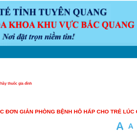
N ĐỀ Y KHOA
LỊCH TRỰC
VĂN BẢN
DƯỢC
CHUYÊN M
hầy thuốc gia đình
C ĐƠN GIẢN PHÒNG BỆNH HÔ HẤP CHO TRẺ LÚC