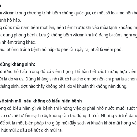
n
ại văcxin trong chương trình tiêm chủng quốc gia, có một số loại mẹ nên 
ệnh hô hấp.
g cúm: mỗi năm tiêm một lần, nên tiêm trước khi vào mùa lạnh khoảng m
ác dụng phòng bệnh. Lưu ý không tiêm văcxin khi trẻ đang bị cúm, nghi 
h nhiễm trùng khác.
ầu: phòng tránh bệnh hô hấp do phế cầu gây ra, nhất là viêm phổi.
 dùng kháng sinh:
m đường hô hấp trong đó có viêm họng
thì hầu hết các trường hợp vi
% là do virus. Dùng kháng sinh rất có hại cho em bé nên chị phải lựa chọn
kháng sinh, đợt nào thấy không phải do vi khuẩn thì không nên dùng.
vệ sinh mũi nếu không có biểu hiện bệnh
ng có biểu hiện gì về bệnh thì không việc gì phải nhỏ nước muối suốt 
 có cơ chế tự làm sạch rồi, không cần tác động thứ gì. Nhưng với trẻ đan
ể xịt là một biện pháp trợ giúp mũi đẩy sạch vi khuẩn khỏi mũi họng và v
 hút mũi 2 đầu để hút dịch mũi ra.