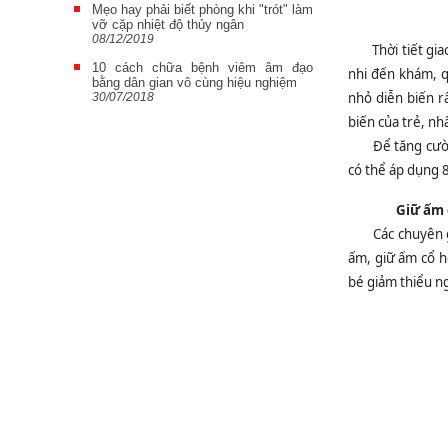
Mẹo hay phải biết phòng khi "trót" làm
vỡ cặp nhiệt độ thủy ngân
08/12/2019
Thời tiết gi
10 cách chữa bệnh viêm âm đạo
nhi đến khám, q
bằng dân gian vô cùng hiệu nghiệm
nhỏ diễn biến rấ
30/07/2018
biến của trẻ, nh
Để tăng cườ
có thể áp dụng 8
Giữ ấm 
Các chuyên 
ấm, giữ ấm cổ h
bé giảm thiểu n