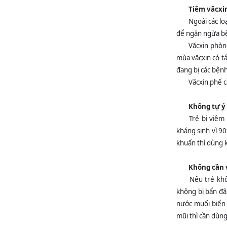
Tiêm văcxi
Ngoài các lo
để ngăn ngừa b
Văcxin phòn
mùa văcxin có t
đang bị các bện
Văcxin phế c
Không tự ý
Trẻ bị viê
kháng sinh vì 90
khuẩn thì dùng 
Không cần 
Nếu trẻ khô
không bị bẩn đã
nước muối biển đ
mũi thì cần dùng