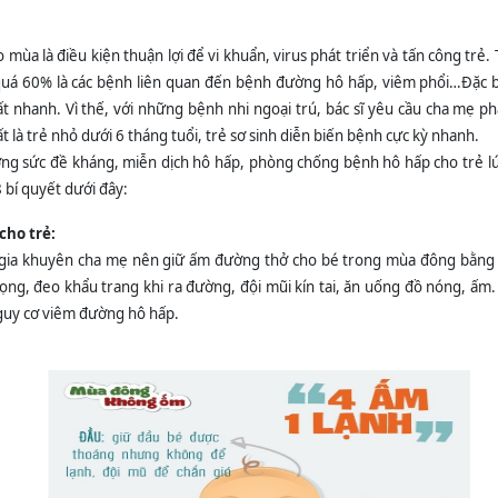
ao mùa là điều kiện thuận lợi để vi khuẩn, virus phát triển và tấn công trẻ
uá 60% là các bệnh liên quan đến bệnh đường hô hấp, viêm phổi…Đặc bi
t nhanh. Vì thế, với những bệnh nhi ngoại trú, bác sĩ yêu cầu cha mẹ phả
ất là trẻ nhỏ dưới 6 tháng tuổi, trẻ sơ sinh diễn biến bệnh cực kỳ nhanh.
ng sức đề kháng, miễn dịch hô hấp, phòng chống bệnh hô hấp cho trẻ l
 bí quyết dưới đây:
cho trẻ:
gia khuyên cha mẹ nên giữ ấm đường thở cho bé trong mùa đông bằng 
ọng, đeo khẩu trang khi ra đường, đội mũi kín tai, ăn uống đồ nóng, ấm.
guy cơ viêm đường hô hấp.