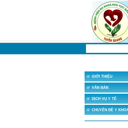
TRANG CHỦ
TIN 
GIỚI THIỆU
VĂN BẢN
DỊCH VỤ Y TẾ
CHUYÊN ĐỀ Y KHO