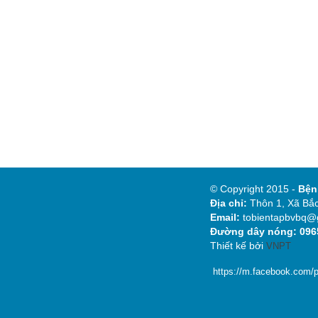
© Copyright 2015 -
Bệ
Địa chỉ:
Thôn 1, Xã Bắc
Email:
tobientapbvbq@
Đường dây nóng: 0965
Thiết kế bởi
VNPT
https://m.facebook.com/p