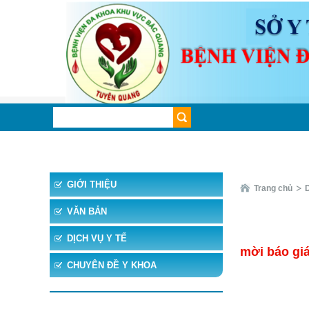
TRANG CHỦ
TIN TỨC
CHUYÊN KHOA
CHUYÊ
GIỚI THIỆU
Trang chủ
VĂN BẢN
DỊCH VỤ Y TẾ
mời báo giá
CHUYÊN ĐỀ Y KHOA