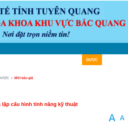
N ĐỀ Y KHOA
LỊCH TRỰC
VĂN BẢN
DƯỢC
CHUYÊN M
DƯỢC
Mời báo giá
 lập cấu hình tính năng kỹ thuật