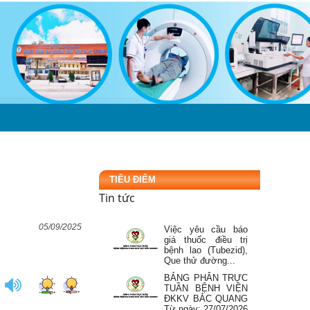
BẢNG PHÂN TRỰC
TUẦN BỆNH VIỆN
ĐKKV BẮC QUANG
Từ ngày: 03/08/2026
đến...
Mời báo giá thuê tổ
thợ thi công cơ khí,
tổ thợ xây sửa chữa
tại bệnh...
Đăng ký danh sách
người thực hành
ÔN
LIÊN HỆ
khám bệnh, chữa
bệnh tại Bệnh viện...
TIÊU ĐIỂM
ĐIỂM TIN CẢNH
GIÁC DƯỢC Tuần 4
Tin tức
tháng 7 năm 2026
05/09/2025
Việc yêu cầu báo
giá thuốc điều trị
bệnh lao (Tubezid),
Que thử đường...
BẢNG PHÂN TRỰC
TUẦN BỆNH VIỆN
ĐKKV BẮC QUANG
Từ ngày: 27/07/2026