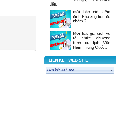
đến...
mời báo giá kiểm
định Phương tiện đo
nhóm 2
Mời báo giá dịch vụ
tổ chức chương
trình du lịch Vân
Nam, Trung Quốc...
Mời báo giá sửa
chữa Máy giặt công
LIÊN KẾT WEB SITE
nghiệp tháng 7 năm
2026
ĐIỂM TIN CẢNH
GIÁC DƯỢC Tuần 3
tháng 7 năm 2026
BẢNG PHÂN TRỰC
TUẦN BỆNH VIỆN
ĐKKV BẮC QUANG
Từ ngày: 20/07/2026
đến...
BẢNG TIN THÔNG
TIN THUỐC SỐ 7
NĂM 2026