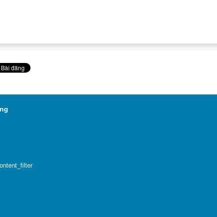
 vực Bắc Quang
tent_filter