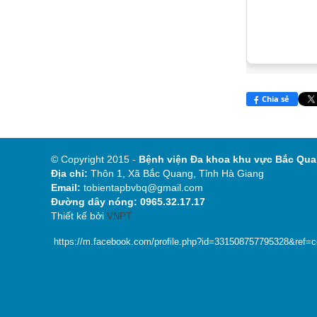
Chia sẻ
© Copyright 2015 -
Bệnh viện Đa khoa khu
Địa chỉ:
Thôn 1, Xã Bắc Quang, Tỉnh Hà Giang
Email:
tobientapbvbq@gmail.com
Đường dây nóng: 0965.32.17.17
Thiết kế bởi
VNPT
https://m.facebook.com/profile.php?id=331508757795328&ref=con