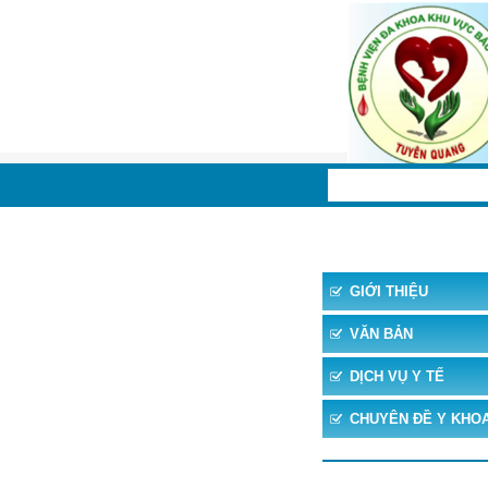
TRANG CHỦ
TIN 
GIỚI THIỆU
VĂN BẢN
DỊCH VỤ Y TẾ
CHUYÊN ĐỀ Y KHO