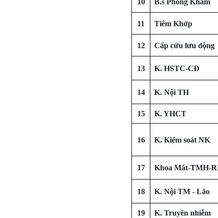
10
B.s Phòng Khám
11
Tiêm Khớp
12
Cấp cứu lưu động
13
K. HSTC-CĐ
14
K. Nội TH
15
K. YHCT
16
K. Kiểm soát NK
17
Khoa Mắt-TMH-
18
K. Nội TM - Lão
19
K. Truyền nhiễm