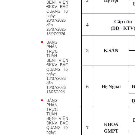
3
Hệ Nội
BỆNH VIỆN
ĐKKV BẮC
QUANG Từ
ngày:
20/07/2026
Cấp cứu
4
đến
(ĐD - KTV
26/07/2026
18/07/2026
BẢNG
PHÂN
5
K.SẢN
TRỰC
TUẦN
BỆNH VIỆN
ĐKKV BẮC
QUANG Từ
ngày:
13/07/2026
đến
6
Hệ Ngoại
Đ
19/07/2026
11/07/2026
BẢNG
Đ
PHÂN
TRỰC
TUẦN
BỆNH VIỆN
ĐKKV BẮC
KHOA
7
QUANG Từ
GMPT
ngày: