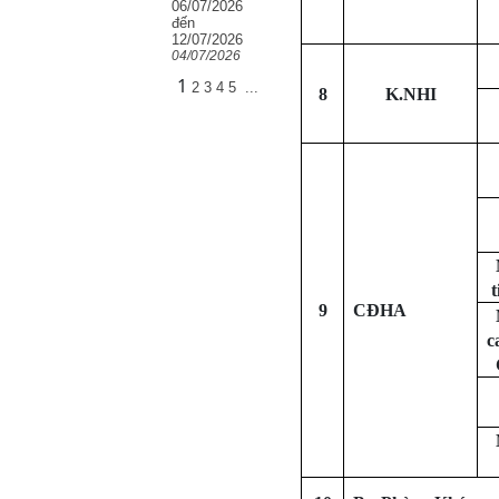
06/07/2026
đến
12/07/2026
04/07/2026
1
2
3
4
5
...
8
K.NHI
9
CĐHA
c