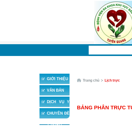
TRANG CHỦ
TIN 
GIỚI THIỆU
Trang chủ
Lịch trực
VĂN BẢN
DỊCH VỤ Y
BẢNG PHÂN TRỰC TUẦ
TẾ
CHUYÊN ĐỀ
Y KHOA