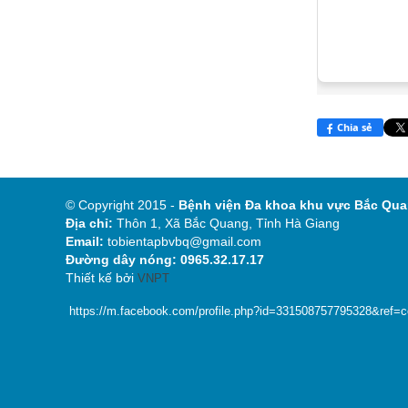
Chia sẻ
© Copyright 2015 -
Bệnh viện Đa khoa khu
Địa chỉ:
Thôn 1, Xã Bắc Quang, Tỉnh Hà Giang
Email:
tobientapbvbq@gmail.com
Đường dây nóng: 0965.32.17.17
Thiết kế bởi
VNPT
https://m.facebook.com/profile.php?id=331508757795328&ref=con