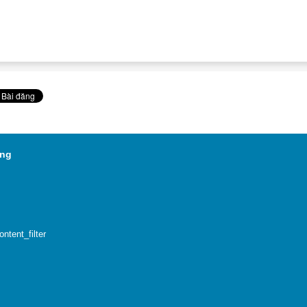
 vực Bắc Quang
tent_filter