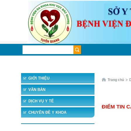
TRANG CHỦ
TIN TỨC
CHUYÊN KHOA
CHUYÊ
GIỚI THIỆU
Trang chủ
VĂN BẢN
DỊCH VỤ Y TẾ
ĐIỂM TIN C
CHUYÊN ĐỀ Y KHOA