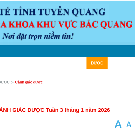
N ĐỀ Y KHOA
LỊCH TRỰC
VĂN BẢN
DƯỢC
CHUYÊN M
DƯỢC
Cảnh giác dược
ẢNH GIÁC DƯỢC Tuần 3 tháng 1 năm 2026