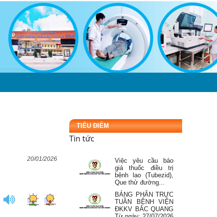
BẢNG PHÂN TRỰC
TUẦN BỆNH VIỆN
ĐKKV BẮC QUANG
Từ ngày: 03/08/2026
đến...
Mời báo giá thuê tổ
thợ thi công cơ khí,
tổ thợ xây sửa chữa
tại bệnh...
Đăng ký danh sách
người thực hành
ÔN
LIÊN HỆ
khám bệnh, chữa
bệnh tại Bệnh viện...
TIÊU ĐIỂM
ĐIỂM TIN CẢNH
GIÁC DƯỢC Tuần 4
Tin tức
tháng 7 năm 2026
20/01/2026
Việc yêu cầu báo
giá thuốc điều trị
bệnh lao (Tubezid),
Que thử đường...
BẢNG PHÂN TRỰC
TUẦN BỆNH VIỆN
ĐKKV BẮC QUANG
Từ ngày: 27/07/2026