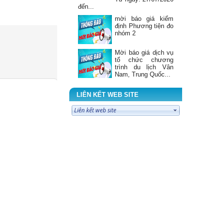
đến...
mời báo giá kiểm
định Phương tiện đo
nhóm 2
Mời báo giá dịch vụ
tổ chức chương
trình du lịch Vân
Nam, Trung Quốc...
Mời báo giá sửa
chữa Máy giặt công
LIÊN KẾT WEB SITE
nghiệp tháng 7 năm
2026
ĐIỂM TIN CẢNH
GIÁC DƯỢC Tuần 3
tháng 7 năm 2026
BẢNG PHÂN TRỰC
TUẦN BỆNH VIỆN
ĐKKV BẮC QUANG
Từ ngày: 20/07/2026
đến...
BẢNG TIN THÔNG
TIN THUỐC SỐ 7
NĂM 2026