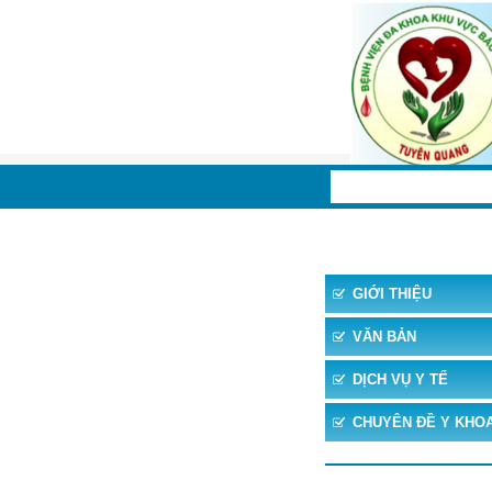
TRANG CHỦ
TIN 
GIỚI THIỆU
VĂN BẢN
DỊCH VỤ Y TẾ
CHUYÊN ĐỀ Y KHO