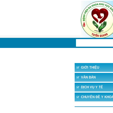
TRANG CHỦ
TIN 
GIỚI THIỆU
VĂN BẢN
DỊCH VỤ Y TẾ
CHUYÊN ĐỀ Y KHO