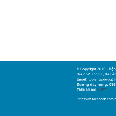
© Copyright 2015 -
Bệ
Địa chỉ:
Thôn 1, Xã Bắc
Email:
tobientapbvbq@
Đường dây nóng: 0965
Thiết kế bởi
VNPT
https://m.facebook.com/p