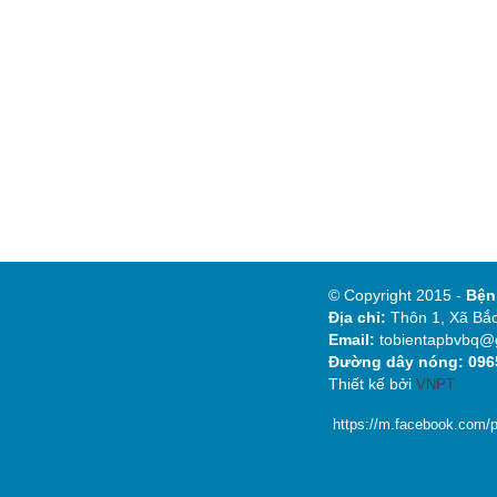
© Copyright 2015 -
Bệ
Địa chỉ:
Thôn 1, Xã Bắc
Email:
tobientapbvbq@
Đường dây nóng: 0965
Thiết kế bởi
VNPT
https://m.facebook.com/p